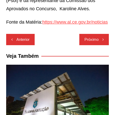
(Psol) e da representante da Comissão dos
Aprovados no Concurso, Karoline Alves.
Fonte da Matéria:
https://www.al.ce.gov.br/noticias
Navegação
Anterior
Próximo
de
Post
Veja Também